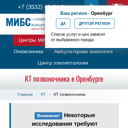
+7 (3532) 43-34-84
Ваш регион -
Оренбург
ДА
ДРУГОЙ РЕГИОН
Список услуг и цен зависит
от выбранного города
Центры МИБС
Протонная терапия
Онкоклиника
Амбулаторная онкология
Центр эпилептологии
КТ позвоночника в Оренбурге
Главная
КТ
КТ позвоночника
Некоторые
Внимание!
исследования требуют