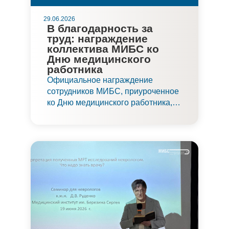
29.06.2026
В благодарность за
труд: награждение
коллектива МИБС ко
Дню медицинского
работника
Официальное награждение
сотрудников МИБС, приуроченное
ко Дню медицинского работника,
прошло 27 июня в конференц-зале
нового Онкологического корпуса
клиники. Благодарность трудовому
коллективу выразило не только
руководство, но и
государственные и
профессиональные организации.