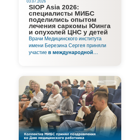
03.07.2026
SIOP Asia 2026:
специалисты МИБС
поделились опытом
лечения саркомы Юинга
и опухолей ЦНС у детей
Врачи Медицинского института
имени Березина Сергея приняли
участие
в международной
конференции SIOP Asia 2026
.
Мероприятие прошло в столице
Монголии — городе Улан-Баторе.