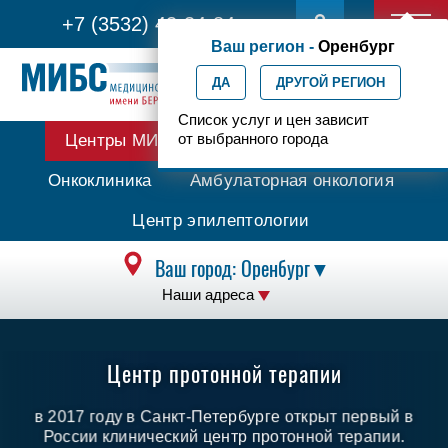
+7 (3532) 43-34-84
АРХИВ НОВОСТЕЙ
Ваш регион -
Оренбург
ДА
ДРУГОЙ РЕГИОН
Список услуг и цен зависит
от выбранного города
Центры МИБС
Протонная терапия
Онкоклиника
Амбулаторная онкология
Центр эпилептологии
Ваш город:
Оренбург
▼
Наши адреса
Центр протонной терапии
в 2017 году в Санкт-Петербурге открыт
первый в
России клинический центр протонной терапии.