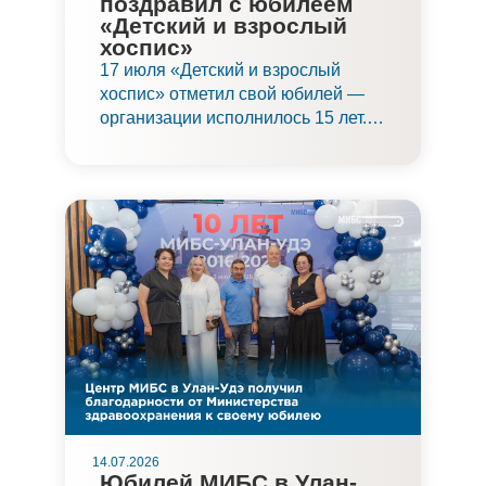
поздравил с юбилеем
«Детский и взрослый
хоспис»
17 июля «Детский и взрослый
хоспис» отметил свой юбилей —
организации исполнилось 15 лет.
Поздравить хоспис и его
подопечных приехали и партнеры
учреждения, в том числе
заместитель главного врача по
организации помощи детям
Медицинского института имени
Березина Сергея (МИБС)
Александров Сергей
Владимирович.
14.07.2026
Юбилей МИБС в Улан-