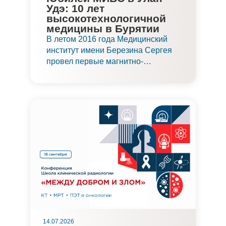
Удэ: 10 лет
высокотехнологичной
медицины в Бурятии
В летом 2016 года Медицинский
институт имени Березина Сергея
провел первые магнитно-
резонансные исследования в
Улан-Удэ. В этом году центр
торжественно отпраздновал свой
юбилей и подвел итоги
деятельности за 10 лет. Сегодня
МИБС в Улан-Удэ — один из
наиболее востребованных
медицинских центров в регионе.
14.07.2026