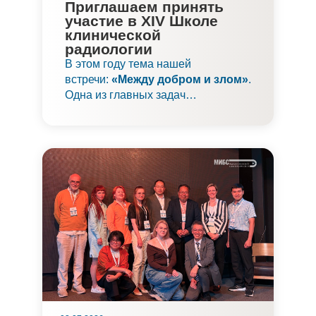
Приглашаем принять
участие в XIV Школе
клинической
радиологии
В этом году тема нашей
встречи:
«Между добром и злом»
.
Одна из главных задач
современной лучевой диагностики
в онкологии:
поиск границы
между доброкачественными и
злокачественными
изменениями
.