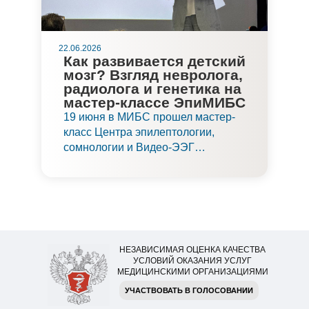
22.06.2026
Как развивается детский
мозг? Взгляд невролога,
радиолога и генетика на
мастер-классе ЭпиМИБС
19 июня в МИБС прошел мастер-
класс Центра эпилептологии,
сомнологии и Видео-ЭЭГ
мониторинга «Развитие мозга
ребенка глазами невролога,
радиолога, генетика. Взгляд на
диагностику и лечение». Это
первый из цикла девяти мастер-
классов ЭпиМИБС «Комплексный
НЕЗАВИСИМАЯ ОЦЕНКА КАЧЕСТВА
подход к диагностике и лечению
УСЛОВИЙ ОКАЗАНИЯ УСЛУГ
эпилепсии у детей и взрослых».
МЕДИЦИНСКИМИ ОРГАНИЗАЦИЯМИ
УЧАСТВОВАТЬ В ГОЛОСОВАНИИ