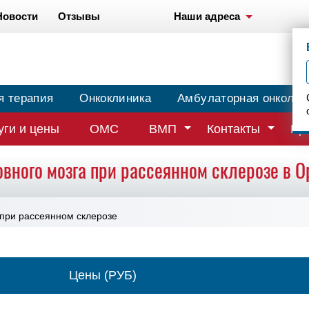
Новости
Отзывы
Наши адреса
я терапия
Онкоклиника
Амбулаторная онколог
уги и цены
ОМС
ВМП
Контакты
Вр
овного мозга при рассеянном склерозе в О
 при рассеянном склерозе
Цены (РУБ)