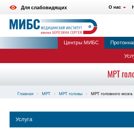
О нас
Для слабовидящих
Центры МИБС
Протонна
Усл
МРТ гол
Главная
МРТ
МРТ головы
МРТ головного мозга
Услуга