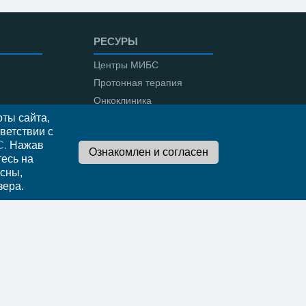
РЕСУРЫ
Центры МИБС
Протонная терапия
Онкоклиника
ты сайта,
Амбулаторная онкология
ветствии с
С.
Нажав
тесь на
сны,
во
зера.