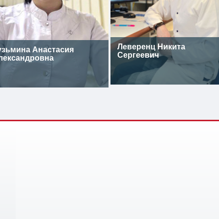
Леверенц Никита
узьмина Анастасия
Сергеевич
лександровна