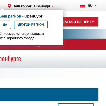
RU
Ваш город:
Оренбург
Ваш регион -
Оренбург
+7 (3532) 43-34-84
ЗАПИСАТЬСЯ НА ПРИЕМ
ДА
ежедн. 7.00-23.00
ДРУГОЙ РЕГИОН
ия
Список услуг и цен зависит
Центр эпилептологии
от выбранного города
ачи
ренбурге