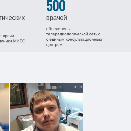
500
гических
врачей
объединены
телерадиологической сетью
т врачи
с единым консультационным
клиники МИБС
центром