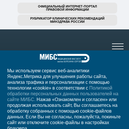
ОФИЦИАЛЬНЫЙ ИНТЕРНЕТ-ПОРТАЛ
ПРАВОВОЙ ИНФОРМАЦИИ
РУБРИКАТОР КЛИНИЧЕСКИХ РЕКОМЕНДАЦИЙ
МИНЗДРАВА РОССИИ
Мы используем сервис веб-аналитики
+7 (3532) 43-34-84
Яндекс.Метрика для улучшения работы сайта,
анализа трафика и персонализации с помощью
ежедн. 7.00-23.00
технологии «cookie» в соответствии с
Политикой
обработки персональных данных пользователей на
Регион
Оренбург
сайте МИБС.
Нажав «Ознакомлен и согласен» или
продолжая использовать сайт, Вы соглашаетесь на
обработку собранных с помощью cookie-файлов
Записаться на
данных. Если Вы не согласны, пожалуйста, покиньте
сайт или отключите cookie-файлы в настройках
прием
браузера.