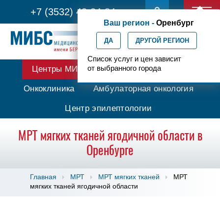
+7 (3532) 43-34-84
Ваш регион -
Оренбург
ДА
ДРУГОЙ РЕГИОН
Список услуг и цен зависит
от выбранного города
Центры МИБС
Протонная терапия
Онкоклиника
Амбулаторная онкология
Центр эпилептологии
МРТ мягких тканей ягодичной области в
Оренбурге
Главная
МРТ
МРТ мягких тканей
МРТ
мягких тканей ягодичной области