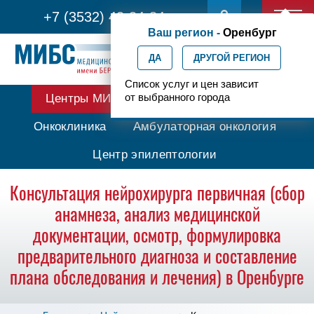
+7 (3532) 43-34-84
Ваш регион -
Оренбург
ДА
ДРУГОЙ РЕГИОН
Список услуг и цен зависит
от выбранного города
Центры МИБС
Протонная терапия
Онкоклиника
Амбулаторная онкология
Центр эпилептологии
Консультация нейрохирурга первичная (сбор
анамнеза, анализ медицинской
документации, осмотр, формулировка
предварительного диагноза и составление
плана обследования и лечения) в Оренбурге